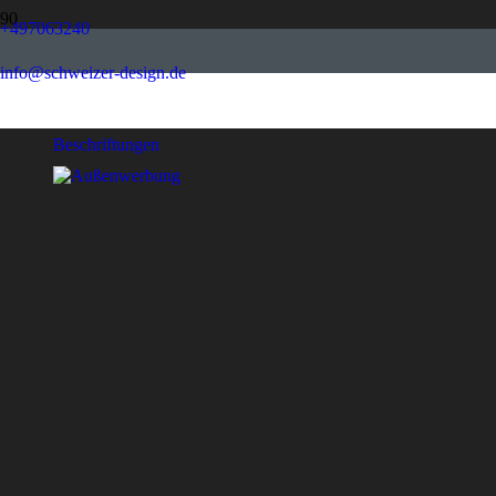
+497063240
info@schweizer-design.de
Werbemittel
Beschriftungen