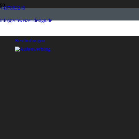
+497063240
info@schweizer-design.de
Werbemittel
Beschriftungen